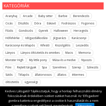
KATEGÓRIÁK
Aranyhaj
Arcade
Baby sitter
Barbie
Berendezős
Cicás
Díszítős
Dóra
Esküvő
Fodrászos
Fogorvos
Főzős
Gondozós
Gyerek
Halloween
Hercegnős
Hófehérke
Időgazdálkodási
Jégvarázs
Karácsonyi
Karácsonyi és télapós
Kifestő
Kiszolgálós
Leszedős
Lányos
Lányos öltöztetős és sminkes
Macis
Memoria
Monster High
My little pony
Mása és a medve
Nyuszis
Póni
Rejtett tárgyak
Spa
Szerelmes
Szerep
Színezős
Sütős
Télapós
állatorvosos
állatos
éttermes
öltöztetős
ügyességi
Kedves Látogató! Tájékoztatjuk, hogy a honlap felhasználói élmény
fokozásának érdekében sütiket sütiket használ. Az 'Elfogadom'
gombra kattintva engedélyezi a cookie-k használatát és a nem
2017 All rights reserved. lanyosjatekok.gyerekfilmek.hu
személyre szabott reklámok megjelenését