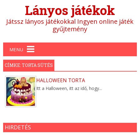
Lányos játékok
Játssz lányos játékokkal Ingyen online játék
gyűjtemény
Main menu
MENU
CÍMKE: TORTA SÜTÉS
HALLOWEEN TORTA
Itt a Halloween, itt az idő, hogy...
HIRDETÉS