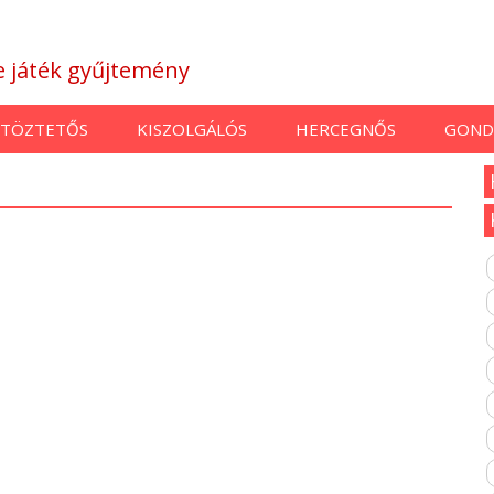
ne játék gyűjtemény
TÖZTETŐS
KISZOLGÁLÓS
HERCEGNŐS
GOND