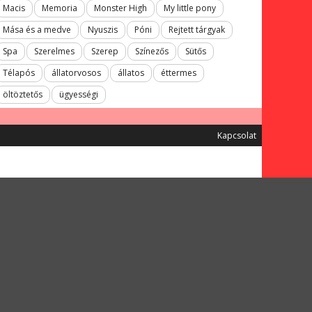
Macis
Memoria
Monster High
My little pony
Mása és a medve
Nyuszis
Póni
Rejtett tárgyak
Spa
Szerelmes
Szerep
Színezős
Sütős
Télapós
állatorvosos
állatos
éttermes
öltöztetős
ügyességi
Kapcsolat