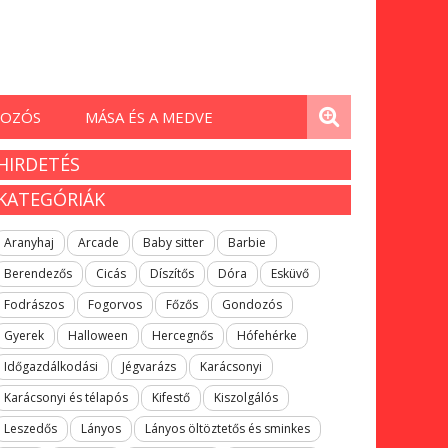
OZÓS
MÁSA ÉS A MEDVE
HIRDETÉS
KATEGÓRIÁK
Aranyhaj
Arcade
Baby sitter
Barbie
Berendezős
Cicás
Díszítős
Dóra
Esküvő
Fodrászos
Fogorvos
Főzős
Gondozós
Gyerek
Halloween
Hercegnős
Hófehérke
Időgazdálkodási
Jégvarázs
Karácsonyi
Karácsonyi és télapós
Kifestő
Kiszolgálós
Leszedős
Lányos
Lányos öltöztetős és sminkes