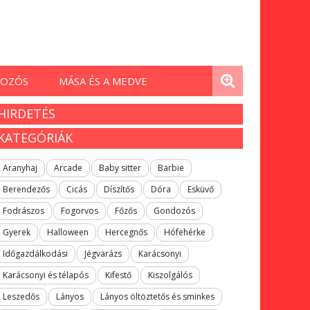
OZÓS
MÁSA ÉS A MEDVE
HIRDETÉS
KATEGÓRIÁK
Aranyhaj
Arcade
Baby sitter
Barbie
Berendezős
Cicás
Díszítős
Dóra
Esküvő
Fodrászos
Fogorvos
Főzős
Gondozós
Gyerek
Halloween
Hercegnős
Hófehérke
Időgazdálkodási
Jégvarázs
Karácsonyi
Karácsonyi és télapós
Kifestő
Kiszolgálós
Leszedős
Lányos
Lányos öltöztetős és sminkes