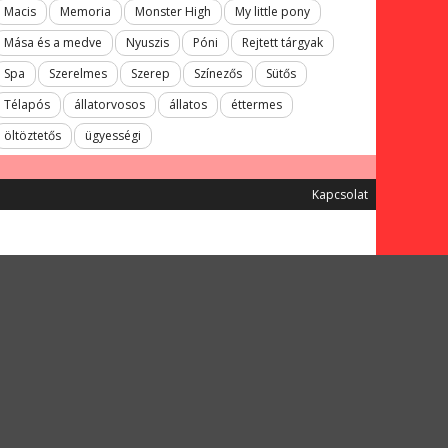
Macis
Memoria
Monster High
My little pony
Mása és a medve
Nyuszis
Póni
Rejtett tárgyak
Spa
Szerelmes
Szerep
Színezős
Sütős
Télapós
állatorvosos
állatos
éttermes
öltöztetős
ügyességi
Kapcsolat