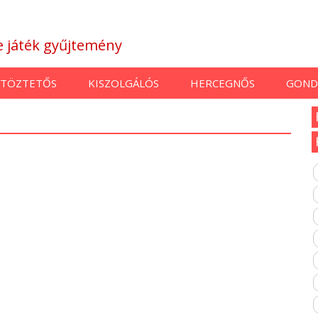
ne játék gyűjtemény
TÖZTETŐS
KISZOLGÁLÓS
HERCEGNŐS
GOND