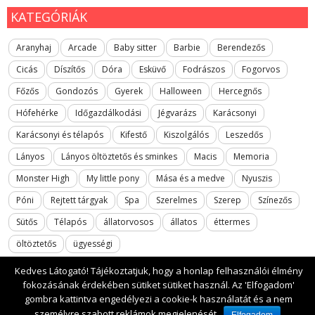
KATEGÓRIÁK
Aranyhaj
Arcade
Baby sitter
Barbie
Berendezős
Cicás
Díszítős
Dóra
Esküvő
Fodrászos
Fogorvos
Főzős
Gondozós
Gyerek
Halloween
Hercegnős
Hófehérke
Időgazdálkodási
Jégvarázs
Karácsonyi
Karácsonyi és télapós
Kifestő
Kiszolgálós
Leszedős
Lányos
Lányos öltöztetős és sminkes
Macis
Memoria
Monster High
My little pony
Mása és a medve
Nyuszis
Póni
Rejtett tárgyak
Spa
Szerelmes
Szerep
Színezős
Sütős
Télapós
állatorvosos
állatos
éttermes
öltöztetős
ügyességi
Kedves Látogató! Tájékoztatjuk, hogy a honlap felhasználói élmény
fokozásának érdekében sütiket sütiket használ. Az 'Elfogadom'
gombra kattintva engedélyezi a cookie-k használatát és a nem
2017 All rights reserved. lanyosjatekok.gyerekfilmek.hu
személyre szabott reklámok megjelenését