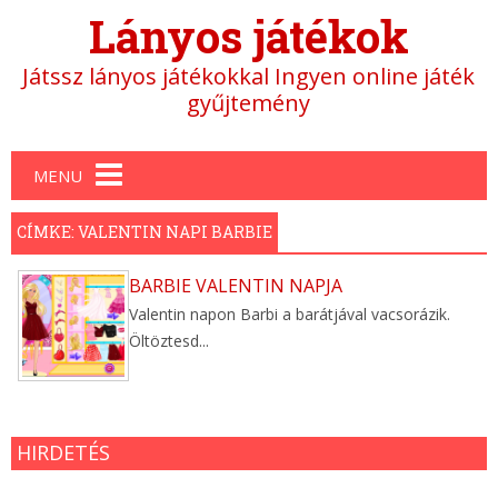
Lányos játékok
Játssz lányos játékokkal Ingyen online játék
gyűjtemény
Main menu
MENU
CÍMKE: VALENTIN NAPI BARBIE
BARBIE VALENTIN NAPJA
Valentin napon Barbi a barátjával vacsorázik.
Öltöztesd...
HIRDETÉS