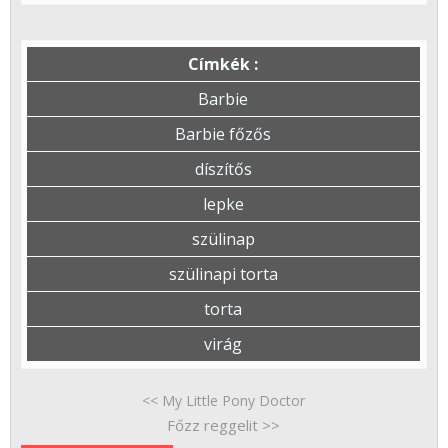
Címkék :
Barbie
Barbie főzős
díszítős
lepke
szülinap
szülinapi torta
torta
virág
<< My Little Pony Doctor
Főzz reggelit >>