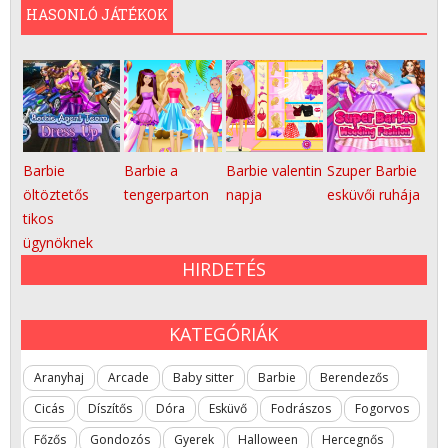
HASONLÓ JÁTÉKOK
Barbie
Barbie a
Barbie valentin
Szuper Barbie
öltöztetős
tengerparton
napja
esküvői ruhája
tikos
ügynöknek
HIRDETÉS
KATEGÓRIÁK
Aranyhaj
Arcade
Baby sitter
Barbie
Berendezős
Cicás
Díszítős
Dóra
Esküvő
Fodrászos
Fogorvos
Főzős
Gondozós
Gyerek
Halloween
Hercegnős