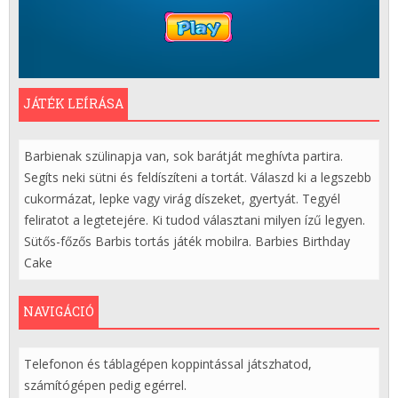
JÁTÉK LEÍRÁSA
Barbienak szülinapja van, sok barátját meghívta partira.
Segíts neki sütni és feldíszíteni a tortát. Válaszd ki a legszebb
cukormázat, lepke vagy virág díszeket, gyertyát. Tegyél
feliratot a legtetejére. Ki tudod választani milyen ízű legyen.
Sütős-főzős Barbis tortás játék mobilra. Barbies Birthday
Cake
NAVIGÁCIÓ
Telefonon és táblagépen koppintással játszhatod,
számítógépen pedig egérrel.