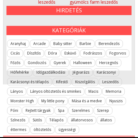
leszedős
gyümölcs farm
leszedős
HIRDETÉS
KATEGÓRIÁK
Aranyhaj
Arcade
Baby sitter
Barbie
Berendezős
Cicás
Díszítős
Dóra
Esküvő
Fodrászos
Fogorvos
Főzős
Gondozós
Gyerek
Halloween
Hercegnős
Hófehérke
Időgazdálkodási
Jégvarázs
Karácsonyi
Karácsonyi és télapós
Kifestő
Kiszolgálós
Leszedős
Lányos
Lányos öltöztetős és sminkes
Macis
Memoria
Monster High
My little pony
Mása és a medve
Nyuszis
Póni
Rejtett tárgyak
Spa
Szerelmes
Szerep
Színezős
Sütős
Télapós
állatorvosos
állatos
éttermes
öltöztetős
ügyességi