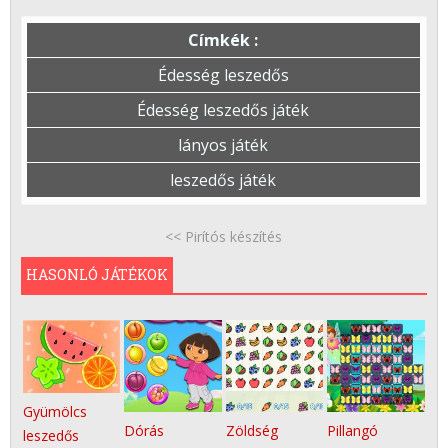
Címkék :
Édesség leszedős
Édesség leszedős játék
lányos játék
leszedős játék
<< Pirítós készítés
HASONLÓ JÁTÉKOK
Gyümölcs
Dórás
Zöldség
Pillangó
leszedős