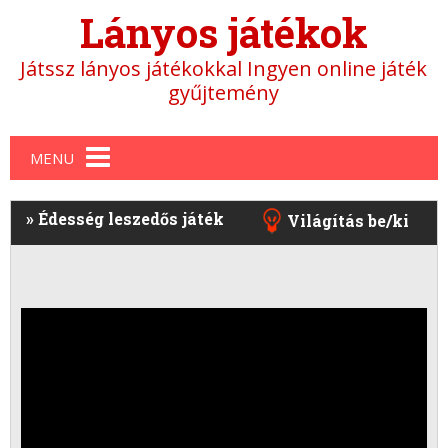
Lányos játékok
Játssz lányos játékokkal Ingyen online játék
gyűjtemény
Main menu
MENU
»
Édesség leszedős játék
Világítás be/ki