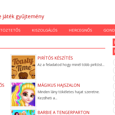
ne játék gyűjtemény
TÖZTETŐS
KISZOLGÁLÓS
HERCEGNŐS
GOND
PIRÍTÓS KÉSZÍTÉS
,
Az a feladatod hogy minél több pirítóst...
ŐS
MÁGIKUS HAJSZALON
Minden lány tökéletes hajat szeretne.
Kezdheti a...
BARBIE A TENGERPARTON