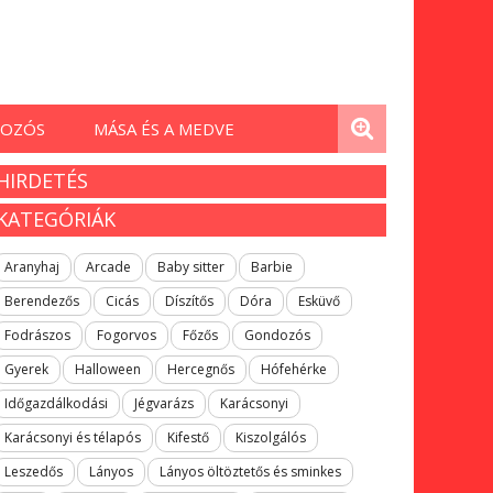
OZÓS
MÁSA ÉS A MEDVE
HIRDETÉS
KATEGÓRIÁK
Aranyhaj
Arcade
Baby sitter
Barbie
Berendezős
Cicás
Díszítős
Dóra
Esküvő
Fodrászos
Fogorvos
Főzős
Gondozós
Gyerek
Halloween
Hercegnős
Hófehérke
Időgazdálkodási
Jégvarázs
Karácsonyi
Karácsonyi és télapós
Kifestő
Kiszolgálós
Leszedős
Lányos
Lányos öltöztetős és sminkes