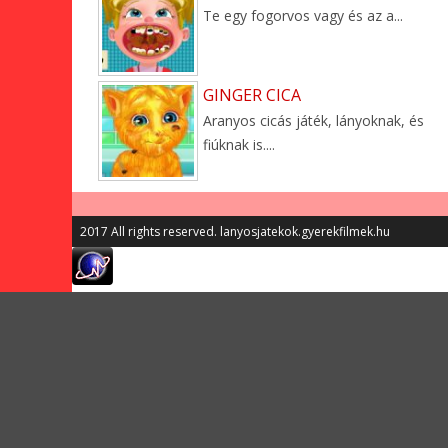
Te egy fogorvos vagy és az a...
GINGER CICA
Aranyos cicás játék, lányoknak, és
fiúknak is....
2017 All rights reserved. lanyosjatekok.gyerekfilmek.hu