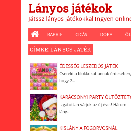
Lányos játékok
Játssz lányos játékokkal Ingyen onli
Main menu
BARBIE
CICÁS
DÓRA
ÖL
CÍMKE: LÁNYOS JÁTÉK
ÉDESSÉG LESZEDŐS JÁTÉK
Cseréld a blokkokat annak érdekében
hogy 2...
KARÁCSONYI PARTY ÖLTÖZTET
Izgatottan várjuk az új évet! Három
lány...
KISLÁNY A FOGORVOSNÁL