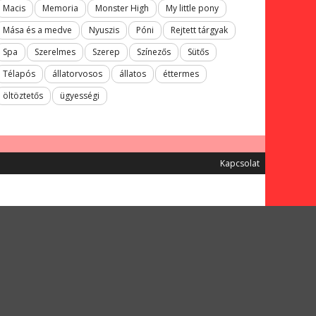
Macis
Memoria
Monster High
My little pony
Mása és a medve
Nyuszis
Póni
Rejtett tárgyak
Spa
Szerelmes
Szerep
Színezős
Sütős
Télapós
állatorvosos
állatos
éttermes
öltöztetős
ügyességi
Kapcsolat