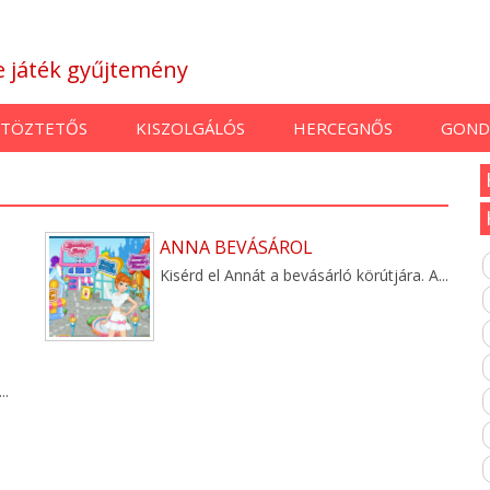
ne játék gyűjtemény
TÖZTETŐS
KISZOLGÁLÓS
HERCEGNŐS
GOND
ANNA BEVÁSÁROL
Kisérd el Annát a bevásárló körútjára. A...
..