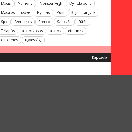
Macis
Memoria
Monster High
My little pony
Mása és a medve
Nyuszis
Póni
Rejtett tárgyak
Spa
Szerelmes
Szerep
Színezős
Sütős
Télapós
állatorvosos
állatos
éttermes
öltöztetős
ügyességi
Kapcsolat