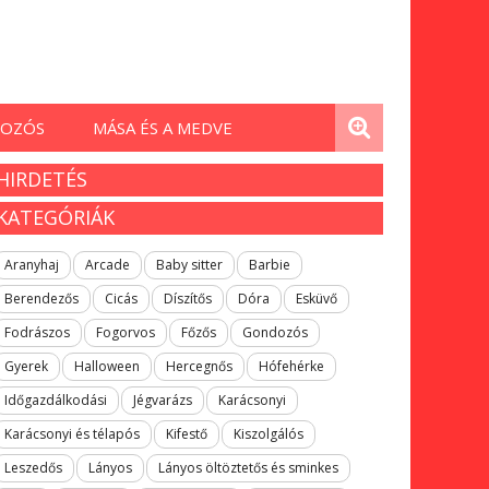
OZÓS
MÁSA ÉS A MEDVE
HIRDETÉS
KATEGÓRIÁK
Aranyhaj
Arcade
Baby sitter
Barbie
Berendezős
Cicás
Díszítős
Dóra
Esküvő
Fodrászos
Fogorvos
Főzős
Gondozós
Gyerek
Halloween
Hercegnős
Hófehérke
Időgazdálkodási
Jégvarázs
Karácsonyi
Karácsonyi és télapós
Kifestő
Kiszolgálós
Leszedős
Lányos
Lányos öltöztetős és sminkes