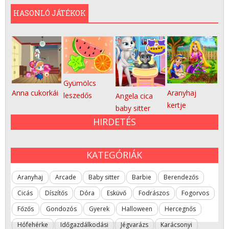
HASONLÓ JÁTÉKOK
Gyümölcs
Anna cukorkái
Aranyhaj
leszedős
Angela cica
kertje
baby sitter
HIRDETÉS
KATEGÓRIÁK
Aranyhaj
Arcade
Baby sitter
Barbie
Berendezős
Cicás
Díszítős
Dóra
Esküvő
Fodrászos
Fogorvos
Főzős
Gondozós
Gyerek
Halloween
Hercegnős
Hófehérke
Időgazdálkodási
Jégvarázs
Karácsonyi