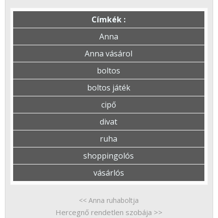
Címkék :
Anna
Anna vásárol
boltos
boltos játék
cipő
divat
ruha
shoppingolós
vásárlós
<< Anna ruhaboltja
Hercegnő rendetlen szobája >>