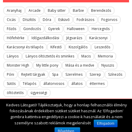
Aranyhaj
Arcade
Baby sitter
Barbie
Berendezős
Cicás
Díszítős
Dóra
Esküvő
Fodrászos
Fogorvos
Főzős
Gondozós
Gyerek
Halloween
Hercegnős
Hófehérke
Időgazdálkodási
Jégvarázs
Karácsonyi
Karácsonyi és télapós
Kifestő
Kiszolgálós
Leszedős
Lányos
Lányos öltöztetős és sminkes
Macis
Memoria
Monster High
My little pony
Mása és a medve
Nyuszis
Póni
Rejtett tárgyak
Spa
Szerelmes
Szerep
Színezős
Sütős
Télapós
állatorvosos
állatos
éttermes
öltöztetős
ügyességi
Kedves Látogató! Tájékoztatjuk, hogy a honlap felhasználói élmény
fokozásának érdekében sütiket sütiket használ. Az 'Elfogadom'
gombra kattintva engedélyezi a cookie-k használatát és a nem
2017 All rights reserved. lanyosjatekok.gyerekfilmek.hu
személyre szabott reklámok megjelenését
Elfogadom
Bővebben...