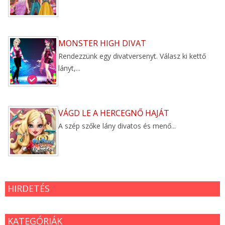
MONSTER HIGH DIVAT
Rendezzünk egy divatversenyt. Válasz ki kettő
lányt,...
VÁGD LE A HERCEGNŐ HAJÁT
A szép szőke lány divatos és menő...
HIRDETÉS
KATEGÓRIÁK