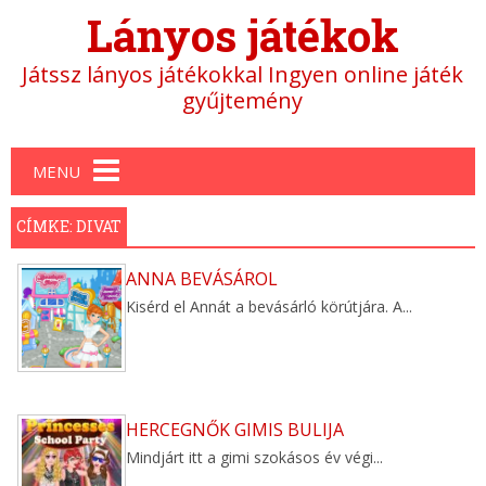
Lányos játékok
Játssz lányos játékokkal Ingyen online játék
gyűjtemény
Main menu
MENU
CÍMKE: DIVAT
ANNA BEVÁSÁROL
Kisérd el Annát a bevásárló körútjára. A...
HERCEGNŐK GIMIS BULIJA
Mindjárt itt a gimi szokásos év végi...